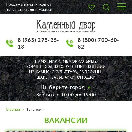
Продажа памятников от
производителя в Миассе
О КОМПАНИИ
КАТАЛОГ
8 (963) 275-25-
8 (800) 700-60-
НАШИ РАБОТЫ
13
82
АКЦИИ
ПАМЯТНИКИ, МЕМОРИАЛЬНЫЕ
КОМПЛЕКСЫ,ИЗГОТОВЛЕНИЕ ИЗДЕЛИЙ
ДОСТАВКА
ИЗ КАМНЯ: СКУЛЬПТУРА, БАЛЯСИНЫ,
ШАРЫ, ВАЗЫ, АРКИ, ОГРАДКИ
КОНТАКТЫ
Выберите город
Звоните с 10:00 до 19:00
K2532513@yandex.ru
Главная
Вакансии
Екатеринбург, Щорса, 56
ВАКАНСИИ
Пн. — Пт. с 10:00 до 19:00
Суббота с 11:00 до 17:00
Воскресенье по договор.