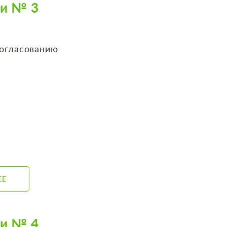
би № 3
согласованию
ЕЕ
би № 4