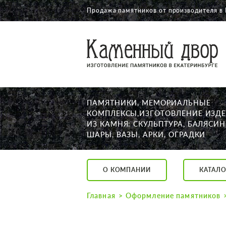
Продажа памятников от производителя в
О КОМПАНИИ
КАТАЛОГ
НАШИ РАБОТЫ
ПАМЯТНИКИ, МЕМОРИАЛЬНЫЕ
АКЦИИ
КОМПЛЕКСЫ,ИЗГОТОВЛЕНИЕ ИЗД
ИЗ КАМНЯ: СКУЛЬПТУРА, БАЛЯСИН
ДОСТАВКА
ШАРЫ, ВАЗЫ, АРКИ, ОГРАДКИ
КОНТАКТЫ
K2532513@yandex.ru
О КОМПАНИИ
КАТАЛО
Екатеринбург, Щор
Пн. — Пт. с 10:00 д
Главная
Оформление памятников
Суббота с 11:00 до
Воскресенье по до