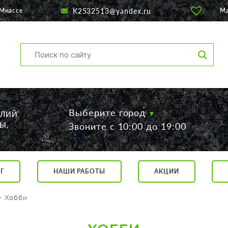
K2532513@yandex.ru
 Миассе
М
Выберите город
ЕЛИЙ
Ы,
Звоните с 10:00 до 19:00
Г
НАШИ РАБОТЫ
АКЦИИ
са, 56
о 19:00
Хобби
 17:00
говор.