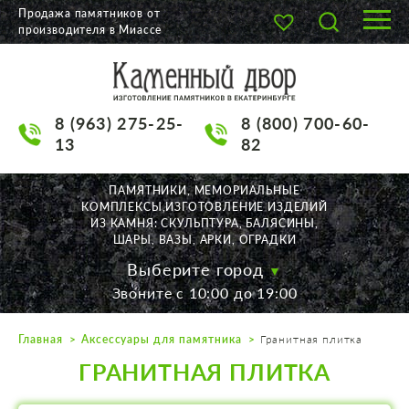
Продажа памятников от
производителя в Миассе
О КОМПАНИИ
КАТАЛОГ
8 (963) 275-25-
8 (800) 700-60-
НАШИ РАБОТЫ
13
82
АКЦИИ
ПАМЯТНИКИ, МЕМОРИАЛЬНЫЕ
КОМПЛЕКСЫ,ИЗГОТОВЛЕНИЕ ИЗДЕЛИЙ
ДОСТАВКА
ИЗ КАМНЯ: СКУЛЬПТУРА, БАЛЯСИНЫ,
ШАРЫ, ВАЗЫ, АРКИ, ОГРАДКИ
КОНТАКТЫ
Выберите город
Звоните с 10:00 до 19:00
K2532513@yandex.ru
Главная
Аксессуары для памятника
Гранитная плитка
Екатеринбург, Щорса, 56
ГРАНИТНАЯ ПЛИТКА
Пн. — Пт. с 10:00 до 19:00
Суббота с 11:00 до 17:00
Воскресенье по договор.