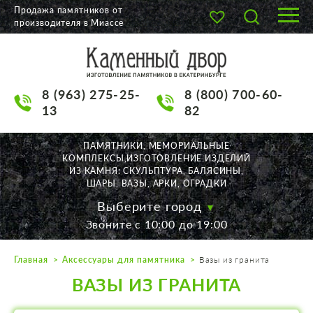
Продажа памятников от
производителя в Миассе
О КОМПАНИИ
КАТАЛОГ
8 (963) 275-25-
8 (800) 700-60-
НАШИ РАБОТЫ
13
82
АКЦИИ
ПАМЯТНИКИ, МЕМОРИАЛЬНЫЕ
КОМПЛЕКСЫ,ИЗГОТОВЛЕНИЕ ИЗДЕЛИЙ
ДОСТАВКА
ИЗ КАМНЯ: СКУЛЬПТУРА, БАЛЯСИНЫ,
ШАРЫ, ВАЗЫ, АРКИ, ОГРАДКИ
КОНТАКТЫ
Выберите город
Звоните с 10:00 до 19:00
K2532513@yandex.ru
Главная
Аксессуары для памятника
Вазы из гранита
Екатеринбург, Щорса, 56
ВАЗЫ ИЗ ГРАНИТА
Пн. — Пт. с 10:00 до 19:00
Суббота с 11:00 до 17:00
Воскресенье по договор.