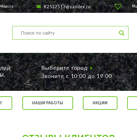
K2532513@yandex.ru
 Миассе
М
Выберите город
ЕЛИЙ
Ы,
Звоните с 10:00 до 19:00
Г
НАШИ РАБОТЫ
АКЦИИ
са, 56
о 19:00
 17:00
говор.