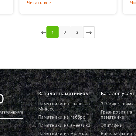
Читать все
Чи
ди
монтажа памятник выглядел
от
,
идеально, все аккуратно
ва
сделано. Рекомендую
ус
однозначно!
Ва
→
←
1
2
3
е
к
на
Каталог памятников
Каталог услуг
Памятники из гранита в
3D макет памя
Миассе
Гравировка на
Памятники из габбро
памятнике
Памятники из змеевика
Эпитафии
Памятники из мрамора
Барельефы и с