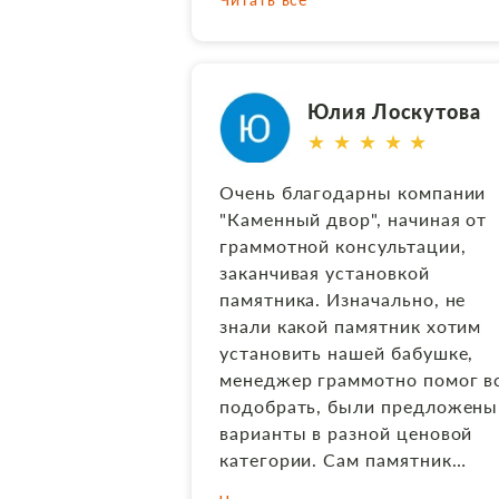
ссылаясь на загруженность и
сложности в реализации
проекта. Отчаявшись,
позвонила в «Каменный двор»,
Юлия Лоскутова
течении недели всё обсудили 
★ ★ ★ ★ ★
оформили. Установка памятни
планировалась в области
Очень благодарны компании
Екатеринбурга за 250 км от
"Каменный двор", начиная от
города, но и здесь не подвели
граммотной консультации,
Монтаж на месте
заканчивая установкой
контролировали и принимали
памятника. Изначально, не
родственники, всё отлично!
знали какой памятник хотим
Считаю, данная компания
установить нашей бабушке,
пример того, как нужно и
менеджер граммотно помог в
можно работать.
подобрать, были предложены
варианты в разной ценовой
категории. Сам памятник
изготовили быстро, быстро и