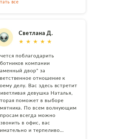
тать все
другой регион. Большое
ыполнившему портрет мамы!
асибо! Всем рекомендую
мятник ставили на газон
ращаться в "Каменный двор".
×60, подхоронение к папе.
лучилось в одном стиле
Светлана Д.
родумывали с Наташей
★ ★ ★ ★ ★
ожесть камня, портрет и
ифт на памятнике) . Солидно
чется поблагодарить
красиво! Работы выполнялись
ботников компании
стро, в срок и с учетом наших
аменный двор" за
осьб. Спасибо!
ветственное отношение к
оему делу. Вас здесь встретит
иветливая девушка Наталья,
торая поможет в выборе
амятника. По всем волнующим
просам всегда можно
звонить в офис, вас
имательно и терпеливо
слушают, и дадут четкий