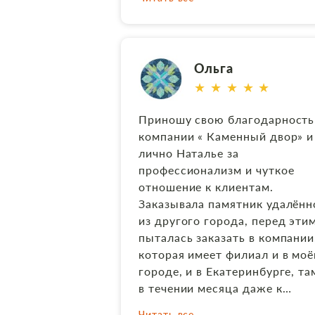
ожидания. Не смотря на то, ч
заказ мы сделали только к
осени, и погода уже начинала
портиться, Наталья с команд
Ольга
успели всё сделать и
★ ★ ★ ★ ★
установить заранее до холодо
За это, конечно, отдельное
Приношу свою благодарность
спасибо! В общем, впечатлени
компании « Каменный двор» и
от взаимодействия с
лично Наталье за
сотрудниками, да и вообще
профессионализм и чуткое
всей работы только
отношение к клиентам.
положительные!
Заказывала памятник удалённ
из другого города, перед эти
пыталась заказать в компании
которая имеет филиал и в мо
городе, и в Екатеринбурге, та
в течении месяца даже к
проекту не приступили,
Читать все