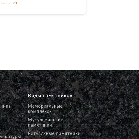
тать все
вет. Обязательно согласуют с
ми сроки изготовления и
тановки памятника. Спасибо
м большое! Рекомендую эту
омпанию.
Виды памятников
тника
Мемориальные
комплексы
Мусульманские
памятники
Ритуальные памятники
кульптуры