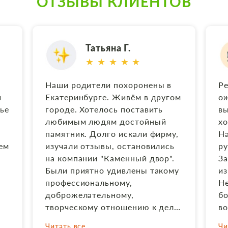
ОТЗЫВЫ КЛИЕНТОВ
Татьяна Г.
★ ★ ★ ★ ★
Наши родители похоронены в
Ре
й
Екатеринбурге. Живём в другом
ож
ье
городе. Хотелось поставить
вы
любимым людям достойный
хо
памятник. Долго искали фирму,
На
ием
изучали отзывы, остановились
ру
на компании "Каменный двор".
За
Были приятно удивлены такому
из
профессиональному,
Не
доброжелательному,
бо
творческому отношению к делу,
во
умению работать на расстоянии
по
Читать все
Чи