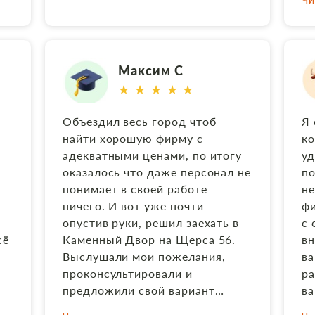
ва
ко
да
по
ре
н
 в
бо
ка
Максим С
и
чт
бл
★ ★ ★ ★ ★
ка
бл
ра
ит
Во
Объездил весь город чтоб
Я 
хо
ис
найти хорошую фирму с
ко
!
св
На
адекватными ценами, по итогу
уд
На
А
оказалось что даже персонал не
по
и
понимает в своей работе
не
с
ничего. И вот уже почти
фи
ин
опустив руки, решил заехать в
с 
ск
сё
Каменный Двор на Щерса 56.
в
са
Выслушали мои пожелания,
ва
бы
проконсультировали и
ра
да
предложили свой вариант
ва
до
камня, который мне очень
пр
Пр