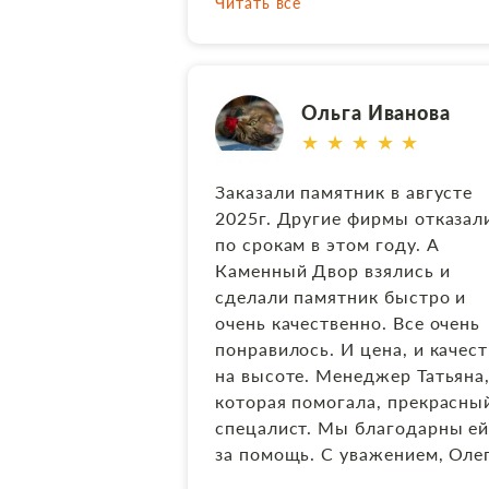
Читать все
качественно установили.
Рекомендуем данную фирму.
Ольга Иванова
★ ★ ★ ★ ★
Заказали памятник в августе
2025г. Другие фирмы отказал
по срокам в этом году. А
Каменный Двор взялись и
сделали памятник быстро и
очень качественно. Все очень
понравилось. И цена, и качес
на высоте. Менеджер Татьяна
которая помогала, прекрасны
спецалист. Мы благодарны е
за помощь. С уважением, Оле
Ч.