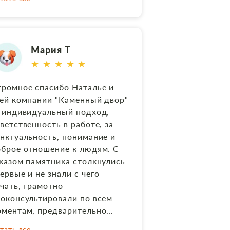
нном вопросе. В результате
ё получилось отлично.
териал подобрали очень
роший, в соответствии с той
Мария Т
етовой гаммой, которую я
★ ★ ★ ★ ★
казывала. Выполнили по
казу комбинированный
ромное спасибо Наталье и
мятник в соответствии с
ей компании "Каменный двор"
кетом, фото выполнили и
 индивидуальный подход,
езали его в стеллу
ветственность в работе, за
чественно, очень грамотно и
нктуальность, понимание и
стро составили
брое отношение к людям. С
говор.Молодцы!!!
казом памятника столкнулись
дственникам понравилось.
ервые и не знали с чего
комендую всем, очень
чать, грамотно
иятно работать с Натальей, с
оконсультировали по всем
ловеком который располагает
ментам, предварительно
себе, и не заставит в итоге Вас
осчитали несколько
зочароваться. Сейчас редко,
тать все