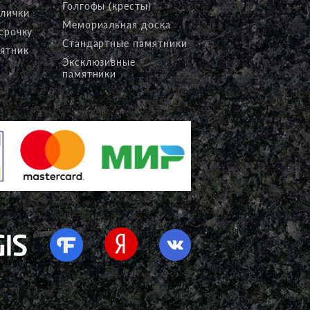
Голгофы (кресты)
блички
Мемориальная доска
срочку
Стандартные памятники
ятник
Эксклюзивные
памятники