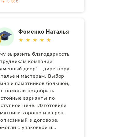
тать все
ень понравилось наше
лате. Отдельно выражаем
аимопонимание, поэтому
агодарность Алексею по
азу составили договор и в
тановке памятника, сделал
льнейшем всегда было очень
е аккуратно и чисто. Скрыть
Фоменко Наталья
амотное и чёткое
★ ★ ★ ★ ★
окументальное
провождение (от макета
чу выразить благодарность
мятника , финансовых
отрудникам компании
кументов на оплату, до
аменный двор" - директору
дписания акта-приемки после
талье и мастерам. Выбор
полнения). Большая
мня и памятников большой,
агодарность Наташе, как
е помогли подобрать
амотному и чуткому
стойные варианты по
ганизатору всей работы
ступной цене. Изготовили
рмы, начальнику цеха
мятники хорошо и в срок,
дрею и мастеру по установке
описанный в договоре.
ексею. Всё вы большие
могли с упаковкой и
рофессионалы! Отдельная
грузкой для транспортировки
агодарность художнику,