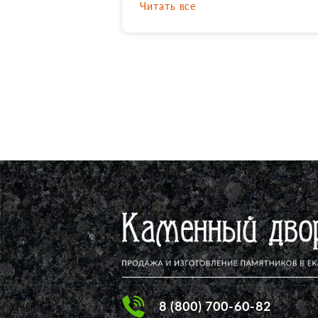
Читать все
сделали. Пошли сильные дож
и срок сдвинулся на пару дней
а для меня это было не
критично. Установлено все
аккуратно, за собой ребята вс
убрали. Была приятно удивле
обсыпке вокруг памятника.
Рекомендую данную
организацию!!!
8 (800) 700-60-82