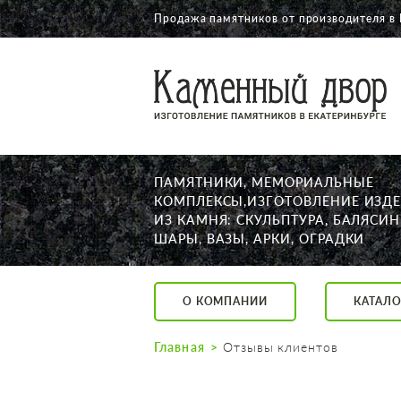
Продажа памятников от производителя в
О КОМПАНИИ
КАТАЛОГ
НАШИ РАБОТЫ
ПАМЯТНИКИ, МЕМОРИАЛЬНЫЕ
АКЦИИ
КОМПЛЕКСЫ,ИЗГОТОВЛЕНИЕ ИЗД
ИЗ КАМНЯ: СКУЛЬПТУРА, БАЛЯСИН
ДОСТАВКА
ШАРЫ, ВАЗЫ, АРКИ, ОГРАДКИ
КОНТАКТЫ
K2532513@yandex.ru
О КОМПАНИИ
КАТАЛО
Екатеринбург, Щор
Пн. — Пт. с 10:00 д
Главная
Отзывы клиентов
Суббота с 11:00 до
Воскресенье по до