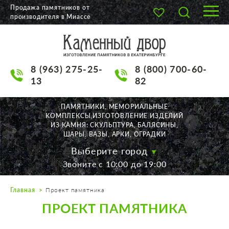
Продажа памятников от
производителя в Миассе
О КОМПАНИИ
КАТАЛОГ
8 (963) 275-25-
8 (800) 700-60-
НАШИ РАБОТЫ
13
82
АКЦИИ
ПАМЯТНИКИ, МЕМОРИАЛЬНЫЕ
КОМПЛЕКСЫ,ИЗГОТОВЛЕНИЕ ИЗДЕЛИЙ
ДОСТАВКА
ИЗ КАМНЯ: СКУЛЬПТУРА, БАЛЯСИНЫ,
ШАРЫ, ВАЗЫ, АРКИ, ОГРАДКИ
КОНТАКТЫ
Выберите город
Звоните с 10:00 до 19:00
K2532513@yandex.ru
Главная
Проект памятника
Екатеринбург, Щорса, 56
ПРОЕКТ ПАМЯТНИКА
Пн. — Пт. с 10:00 до 19:00
Суббота с 11:00 до 17:00
Воскресенье по договор.