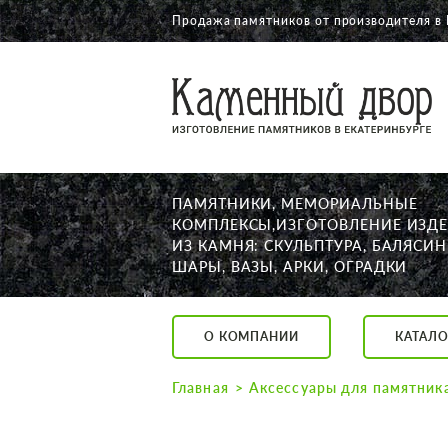
Продажа памятников от производителя в
О КОМПАНИИ
КАТАЛОГ
НАШИ РАБОТЫ
ПАМЯТНИКИ, МЕМОРИАЛЬНЫЕ
АКЦИИ
КОМПЛЕКСЫ,ИЗГОТОВЛЕНИЕ ИЗД
ИЗ КАМНЯ: СКУЛЬПТУРА, БАЛЯСИН
ДОСТАВКА
ШАРЫ, ВАЗЫ, АРКИ, ОГРАДКИ
КОНТАКТЫ
K2532513@yandex.ru
О КОМПАНИИ
КАТАЛО
Екатеринбург, Щор
Пн. — Пт. с 10:00 д
Главная
Аксессуары для памятник
Суббота с 11:00 до
Воскресенье по до