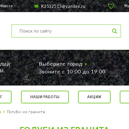
K2532513@yandex.ru
 Миассе
М
Выберите город
ЕЛИЙ
Ы,
Звоните с 10:00 до 19:00
Г
НАШИ РАБОТЫ
АКЦИИ
са, 56
о 19:00
а
Голуби из гранита
 17:00
говор.