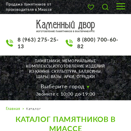
Продажа памятников от
производителя в Миассе
О КОМПАНИИ
КАТАЛОГ
8 (963) 275-25-
8 (800) 700-60-
НАШИ РАБОТЫ
13
82
АКЦИИ
ПАМЯТНИКИ, МЕМОРИАЛЬНЫЕ
КОМПЛЕКСЫ,ИЗГОТОВЛЕНИЕ ИЗДЕЛИЙ
ДОСТАВКА
ИЗ КАМНЯ: СКУЛЬПТУРА, БАЛЯСИНЫ,
ШАРЫ, ВАЗЫ, АРКИ, ОГРАДКИ
КОНТАКТЫ
Выберите город
Звоните с 10:00 до 19:00
K2532513@yandex.ru
Главная
Каталог
Екатеринбург, Щорса, 56
КАТАЛОГ ПАМЯТНИКОВ В
Пн. — Пт. с 10:00 до 19:00
Суббота с 11:00 до 17:00
МИАССЕ
Воскресенье по договор.