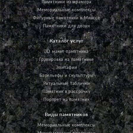
Памятники из мрамора
Мемориальные комплексы
Фигурные памятники в Миассе
Памятники для двоих
Каталог услуг
3D макет памятника
Гравировка на памятнике
Эпитафии
Барельефы и скульптуры
Ритуальные таблички
Памятник в рассрочку
Портрет на памятник
Виды памятников
Мемориальные комплексы
Мусульманские памятники