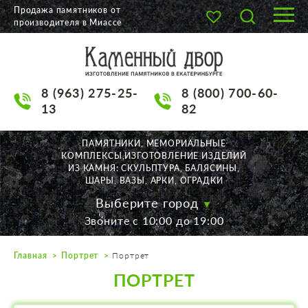
Продажа памятников от
производителя в Миассе
О КОМПАНИИ
КАТАЛОГ
8 (963) 275-25-
8 (800) 700-60-
НАШИ РАБОТЫ
13
82
АКЦИИ
ПАМЯТНИКИ, МЕМОРИАЛЬНЫЕ
КОМПЛЕКСЫ,ИЗГОТОВЛЕНИЕ ИЗДЕЛИЙ
ДОСТАВКА
ИЗ КАМНЯ: СКУЛЬПТУРА, БАЛЯСИНЫ,
ШАРЫ, ВАЗЫ, АРКИ, ОГРАДКИ
КОНТАКТЫ
Выберите город
Звоните с 10:00 до 19:00
K2532513@yandex.ru
Главная
Портрет
Портрет
Екатеринбург, Щорса, 56
ПОРТРЕТ
Пн. — Пт. с 10:00 до 19:00
Суббота с 11:00 до 17:00
Воскресенье по договор.