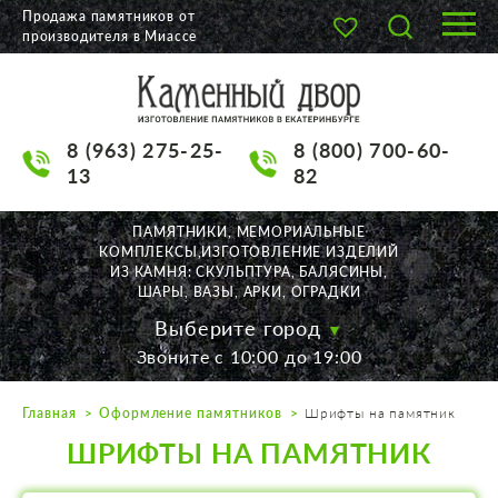
Продажа памятников от
производителя в Миассе
О КОМПАНИИ
КАТАЛОГ
8 (963) 275-25-
8 (800) 700-60-
НАШИ РАБОТЫ
13
82
АКЦИИ
ПАМЯТНИКИ, МЕМОРИАЛЬНЫЕ
КОМПЛЕКСЫ,ИЗГОТОВЛЕНИЕ ИЗДЕЛИЙ
ДОСТАВКА
ИЗ КАМНЯ: СКУЛЬПТУРА, БАЛЯСИНЫ,
ШАРЫ, ВАЗЫ, АРКИ, ОГРАДКИ
КОНТАКТЫ
Выберите город
Звоните с 10:00 до 19:00
K2532513@yandex.ru
Главная
Оформление памятников
Шрифты на памятник
Екатеринбург, Щорса, 56
ШРИФТЫ НА ПАМЯТНИК
Пн. — Пт. с 10:00 до 19:00
Суббота с 11:00 до 17:00
Воскресенье по договор.