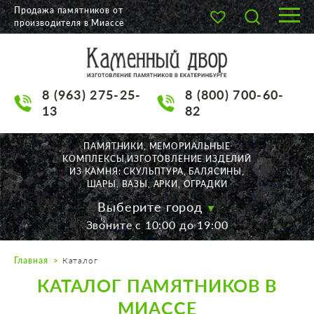
Продажа памятников от
производителя в Миассе
О КОМПАНИИ
КАТАЛОГ
8 (963) 275-25-
8 (800) 700-60-
НАШИ РАБОТЫ
13
82
АКЦИИ
ПАМЯТНИКИ, МЕМОРИАЛЬНЫЕ
КОМПЛЕКСЫ,ИЗГОТОВЛЕНИЕ ИЗДЕЛИЙ
ДОСТАВКА
ИЗ КАМНЯ: СКУЛЬПТУРА, БАЛЯСИНЫ,
ШАРЫ, ВАЗЫ, АРКИ, ОГРАДКИ
КОНТАКТЫ
Выберите город
Звоните с 10:00 до 19:00
K2532513@yandex.ru
Главная
Каталог
Екатеринбург, Щорса, 56
КАТАЛОГ ПАМЯТНИКОВ В
Пн. — Пт. с 10:00 до 19:00
Суббота с 11:00 до 17:00
МИАССЕ
Воскресенье по договор.