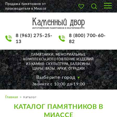
Продажа памятников от
производителя в Миассе
О КОМПАНИИ
КАТАЛОГ
8 (963) 275-25-
8 (800) 700-60-
НАШИ РАБОТЫ
13
82
АКЦИИ
ПАМЯТНИКИ, МЕМОРИАЛЬНЫЕ
КОМПЛЕКСЫ,ИЗГОТОВЛЕНИЕ ИЗДЕЛИЙ
ДОСТАВКА
ИЗ КАМНЯ: СКУЛЬПТУРА, БАЛЯСИНЫ,
ШАРЫ, ВАЗЫ, АРКИ, ОГРАДКИ
КОНТАКТЫ
Выберите город
Звоните с 10:00 до 19:00
K2532513@yandex.ru
Главная
Каталог
Екатеринбург, Щорса, 56
КАТАЛОГ ПАМЯТНИКОВ В
Пн. — Пт. с 10:00 до 19:00
Суббота с 11:00 до 17:00
МИАССЕ
Воскресенье по договор.