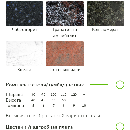
Лабродорит
Гранатовый
Конгломерат
амфиболит
Коелга
Сюксюянсаари
Комплект: стела/тумба/цветник
Ширина
80
90
100
110
120
∞
Высота
40
45
50
60
Толщина
5
6
7
8
9
10
Вы можете выбрать свой вариант стелы:
Цветник /надгробная плита