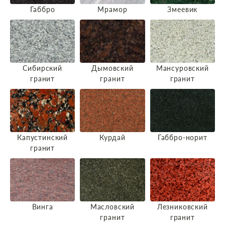
Габбро
Мрамор
Змеевик
Сибирский
Дымовский
Мансуровский
гранит
гранит
гранит
Капустинский
Курдай
Габбро-норит
гранит
Винга
Масловский
Лезниковский
гранит
гранит