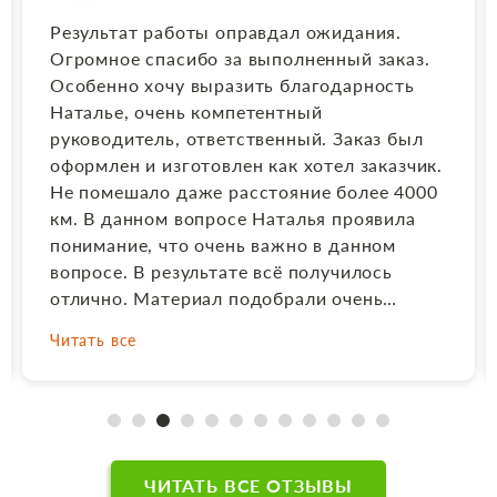
Результат работы оправдал ожидания.
Огромное спасибо за выполненный заказ.
Особенно хочу выразить благодарность
Наталье, очень компетентный
руководитель, ответственный. Заказ был
оформлен и изготовлен как хотел заказчик.
Не помешало даже расстояние более 4000
км. В данном вопросе Наталья проявила
понимание, что очень важно в данном
вопросе. В результате всё получилось
отлично. Материал подобрали очень
хороший, в соответствии с той цветовой
Читать все
гаммой, которую я заказывала. Выполнили
по заказу комбинированный памятник в
соответствии с макетом, фото выполнили и
врезали его в стеллу качественно, очень
грамотно и быстро составили
договор.Молодцы!!! Родственникам
ЧИТАТЬ ВСЕ ОТЗЫВЫ