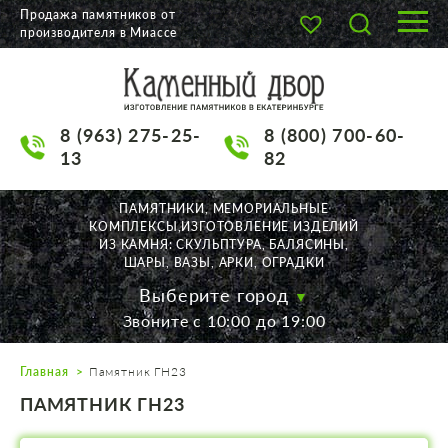
Продажа памятников от
производителя в Миассе
О КОМПАНИИ
КАТАЛОГ
8 (963) 275-25-
8 (800) 700-60-
НАШИ РАБОТЫ
13
82
АКЦИИ
ПАМЯТНИКИ, МЕМОРИАЛЬНЫЕ
КОМПЛЕКСЫ,ИЗГОТОВЛЕНИЕ ИЗДЕЛИЙ
ДОСТАВКА
ИЗ КАМНЯ: СКУЛЬПТУРА, БАЛЯСИНЫ,
ШАРЫ, ВАЗЫ, АРКИ, ОГРАДКИ
КОНТАКТЫ
Выберите город
Звоните с 10:00 до 19:00
K2532513@yandex.ru
Главная
Памятник ГН23
Екатеринбург, Щорса, 56
ПАМЯТНИК ГН23
Пн. — Пт. с 10:00 до 19:00
Суббота с 11:00 до 17:00
Воскресенье по договор.