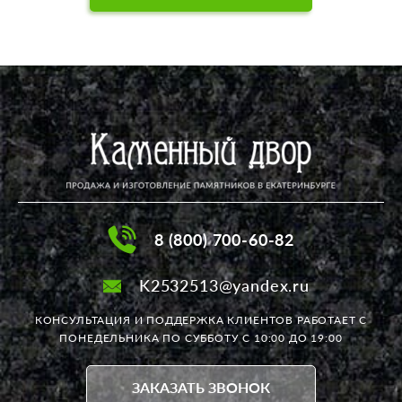
понравилось. Рекомендую всем, очень
приятно работать с Натальей, с человеком
который располагает к себе, и не заставит
в итоге Вас разочароваться. Сейчас редко,
когда делаешь заказ и получаешь именно
то, что нужно. Работы сделаны
качественно, огромная благодарность
мастерам. Ещё раз спасибо! На Дальнем
Востоке я 2 года не могла найти
исполнителя на макет заказа, а Наталья
взялась. Рекомендую! Анжелика
8 (800) 700-60-82
K2532513@yandex.ru
КОНСУЛЬТАЦИЯ И ПОДДЕРЖКА КЛИЕНТОВ РАБОТАЕТ
С
ПОНЕДЕЛЬНИКА ПО СУББОТУ С 10:00 ДО 19:00
ЗАКАЗАТЬ ЗВОНОК